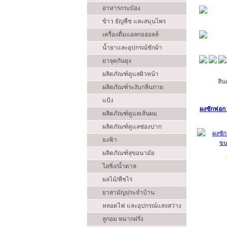
อาหารกระป๋อง
ข้าว ธัญพืช และสมุนไพร
เครื่องดื่มแอลกอฮอลล์
น้ำยาและอุปกรณ์ซักผ้า
ยาจุดกันยุง
ผลิตภัณฑ์ดูแลผิวหน้า
สิน
ผลิตภัณฑ์ระงับกลิ่นกาย
แป้ง
ผงซักฟอก 
ผลิตภัณฑ์ดูแลเส้นผม
ผลิตภัณฑ์ดูแลช่องปาก
ธงฟ้า
ผลิตภัณฑ์สุขอนามัย
ไอซิ่ง/น้ำตาล
ผลไม้/พืชไร่
ยาสามัญประจำบ้าน
หลอดไฟ และอุปกรณ์แสงสว่าง
ลูกอม หมากฝรั่ง