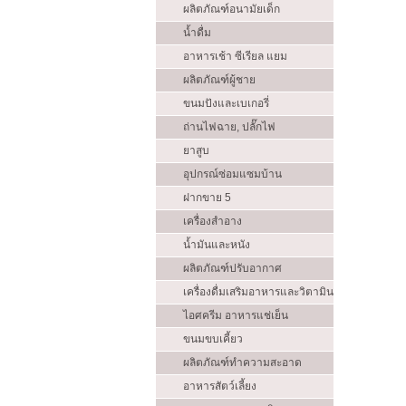
ผลิตภัณฑ์อนามัยเด็ก
น้ำดื่ม
อาหารเช้า ซีเรียล แยม
ผลิตภัณฑ์ผู้ชาย
ขนมปังและเบเกอรี่
ถ่านไฟฉาย, ปลั๊กไฟ
ยาสูบ
อุปกรณ์ซ่อมแซมบ้าน
ฝากขาย 5
เครื่องสำอาง
น้ำมันและหนัง
ผลิตภัณฑ์ปรับอากาศ
เครื่องดื่มเสริมอาหารและวิตามิน
ไอศครีม อาหารแช่เย็น
ขนมขบเคี้ยว
ผลิตภัณฑ์ทำความสะอาด
อาหารสัตว์เลี้ยง