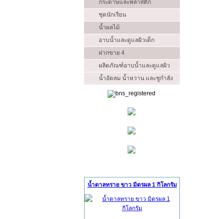
กระดาษและพลาสติก
ชุดนักเรียน
น้ำผลไม้
อาบน้ำและดูแลผิวเด็ก
ฝากขาย 4
ผลิตภัณฑ์อาบน้ำและดูแลผิว
น้ำอัดลม น้ำหวาน และชูกำลัง
สินค้าแนะนำ (Ads)
น้ำตาลทราย ขาว มิตรผล 1 กิโลกรัม