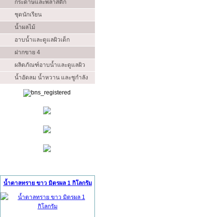
กระดาษและพลาสติก
ชุดนักเรียน
น้ำผลไม้
อาบน้ำและดูแลผิวเด็ก
ฝากขาย 4
ผลิตภัณฑ์อาบน้ำและดูแลผิว
น้ำอัดลม น้ำหวาน และชูกำลัง
สินค้าแนะนำ (Ads)
น้ำตาลทราย ขาว มิตรผล 1 กิโลกรัม