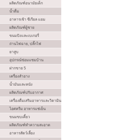
ผลิตภัณฑ์อนามัยเด็ก
น้ำดื่ม
อาหารเช้า ซีเรียล แยม
ผลิตภัณฑ์ผู้ชาย
ขนมปังและเบเกอรี่
ถ่านไฟฉาย, ปลั๊กไฟ
ยาสูบ
อุปกรณ์ซ่อมแซมบ้าน
ฝากขาย 5
เครื่องสำอาง
น้ำมันและหนัง
ผลิตภัณฑ์ปรับอากาศ
เครื่องดื่มเสริมอาหารและวิตามิน
ไอศครีม อาหารแช่เย็น
ขนมขบเคี้ยว
ผลิตภัณฑ์ทำความสะอาด
อาหารสัตว์เลี้ยง