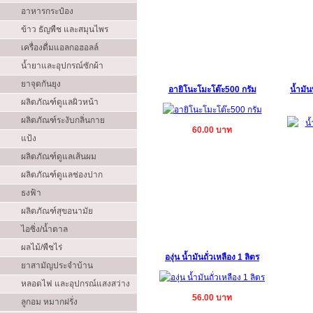
อาหารกระป๋อง
ข้าว ธัญพืช และสมุนไพร
เครื่องดื่มแอลกอฮอลล์
น้ำยาและอุปกรณ์ซักผ้า
ยาจุดกันยุง
อายิโนะโมะโต๊ะ500 กรัม
น้ำมัน
ผลิตภัณฑ์ดูแลผิวหน้า
ผลิตภัณฑ์ระงับกลิ่นกาย
60.00 บาท
แป้ง
ผลิตภัณฑ์ดูแลเส้นผม
ผลิตภัณฑ์ดูแลช่องปาก
ธงฟ้า
ผลิตภัณฑ์สุขอนามัย
ไอซิ่ง/น้ำตาล
ผลไม้/พืชไร่
องุ่น น้ำมันถั่วเหลือง 1 ลิตร
ยาสามัญประจำบ้าน
หลอดไฟ และอุปกรณ์แสงสว่าง
56.00 บาท
ลูกอม หมากฝรั่ง