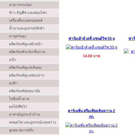
อาหารกระป๋อง
ข้าว ธัญพืช และสมุนไพร
เครื่องดื่มแอลกอฮอลล์
น้ำยาและอุปกรณ์ซักผ้า
ยาจุดกันยุง
ฟาร์มเฮ้าส์ เดลี่ แซนด์วิช 55 g
ฟาร์
ผลิตภัณฑ์ดูแลผิวหน้า
ผลิตภัณฑ์ระงับกลิ่นกาย
14.00 บาท
แป้ง
ผลิตภัณฑ์ดูแลเส้นผม
ผลิตภัณฑ์ดูแลช่องปาก
ธงฟ้า
ผลิตภัณฑ์สุขอนามัย
ไอซิ่ง/น้ำตาล
ผลไม้/พืชไร่
คาร์เนชั่น ครีมเทียมข้นหวาน 2
ยาสามัญประจำบ้าน
กก.
หลอดไฟ และอุปกรณ์แสงสว่าง
ลูกอม หมากฝรั่ง