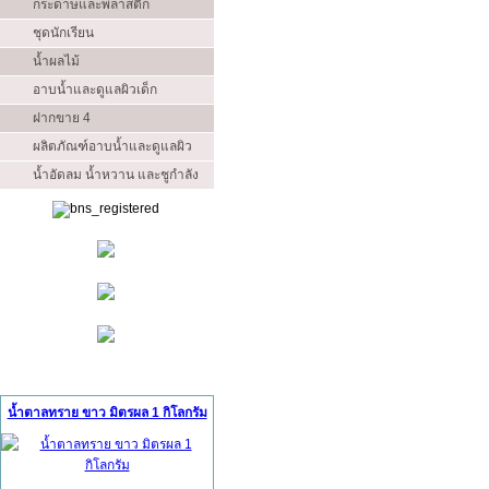
กระดาษและพลาสติก
ชุดนักเรียน
น้ำผลไม้
อาบน้ำและดูแลผิวเด็ก
ฝากขาย 4
ผลิตภัณฑ์อาบน้ำและดูแลผิว
น้ำอัดลม น้ำหวาน และชูกำลัง
สินค้าแนะนำ (Ads)
น้ำตาลทราย ขาว มิตรผล 1 กิโลกรัม