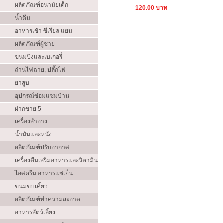
ผลิตภัณฑ์อนามัยเด็ก
120.00 บาท
น้ำดื่ม
อาหารเช้า ซีเรียล แยม
ผลิตภัณฑ์ผู้ชาย
ขนมปังและเบเกอรี่
ถ่านไฟฉาย, ปลั๊กไฟ
ยาสูบ
อุปกรณ์ซ่อมแซมบ้าน
ฝากขาย 5
เครื่องสำอาง
น้ำมันและหนัง
ผลิตภัณฑ์ปรับอากาศ
เครื่องดื่มเสริมอาหารและวิตามิน
ไอศครีม อาหารแช่เย็น
ขนมขบเคี้ยว
ผลิตภัณฑ์ทำความสะอาด
อาหารสัตว์เลี้ยง