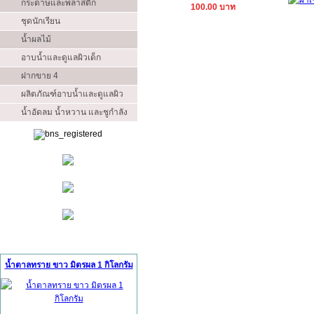
กระดาษและพลาสติก
100.00 บาท
ชุดนักเรียน
น้ำผลไม้
อาบน้ำและดูแลผิวเด็ก
ฝากขาย 4
ผลิตภัณฑ์อาบน้ำและดูแลผิว
น้ำอัดลม น้ำหวาน และชูกำลัง
สินค้าแนะนำ (Ads)
น้ำตาลทราย ขาว มิตรผล 1 กิโลกรัม