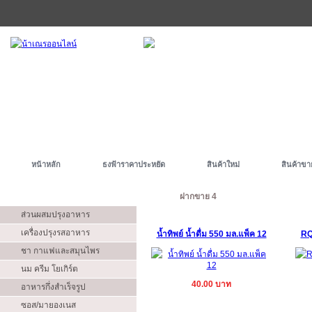
หน้าหลัก
ธงฟ้าราคาประหยัด
สินค้าใหม่
สินค้าขา
ประเภท
ฝากขาย 4
ส่วนผสมปรุงอาหาร
เครื่องปรุงรสอาหาร
น้ำทิพย์ น้ำดื่ม 550 มล.แพ็ค 12
RQ 
ชา กาแฟและสมุนไพร
นม ครีม โยเกิร์ต
40.00 บาท
อาหารกึ่งสำเร็จรูป
ซอส/มายองเนส