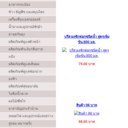
อาหารกระป๋อง
ข้าว ธัญพืช และสมุนไพร
เครื่องดื่มแอลกอฮอลล์
น้ำยาและอุปกรณ์ซักผ้า
ยาจุดกันยุง
บรีส ผงซักฟอกชนิดน้ำ สูตรเข้ม
ผลิตภัณฑ์ดูแลผิวหน้า
ข้น 800 มล.
ผลิตภัณฑ์ระงับกลิ่นกาย
แป้ง
ผลิตภัณฑ์ดูแลเส้นผม
79.00 บาท
ผลิตภัณฑ์ดูแลช่องปาก
ธงฟ้า
ผลิตภัณฑ์สุขอนามัย
ไอซิ่ง/น้ำตาล
ผลไม้/พืชไร่
สินค้า 98 บาท
ยาสามัญประจำบ้าน
หลอดไฟ และอุปกรณ์แสงสว่าง
98.00 บาท
ลูกอม หมากฝรั่ง