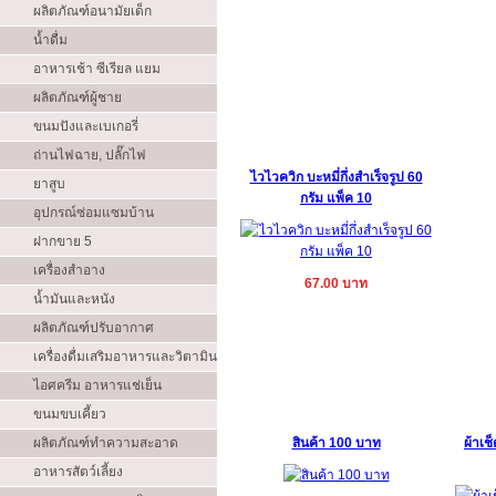
ผลิตภัณฑ์อนามัยเด็ก
น้ำดื่ม
อาหารเช้า ซีเรียล แยม
ผลิตภัณฑ์ผู้ชาย
ขนมปังและเบเกอรี่
ถ่านไฟฉาย, ปลั๊กไฟ
ไวไวควิก บะหมี่กึ่งสำเร็จรูป 60
ยาสูบ
กรัม แพ็ค 10
อุปกรณ์ซ่อมแซมบ้าน
ฝากขาย 5
เครื่องสำอาง
67.00 บาท
น้ำมันและหนัง
ผลิตภัณฑ์ปรับอากาศ
เครื่องดื่มเสริมอาหารและวิตามิน
ไอศครีม อาหารแช่เย็น
ขนมขบเคี้ยว
ผลิตภัณฑ์ทำความสะอาด
สินค้า 100 บาท
ผ้าเช
อาหารสัตว์เลี้ยง