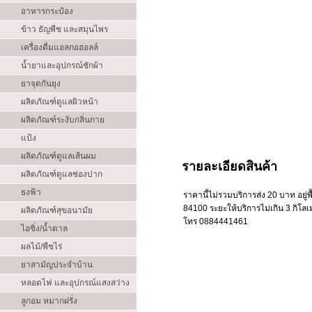
อาหารกระป๋อง
ข้าว ธัญพืช และสมุนไพร
เครื่องดื่มแอลกอฮอลล์
น้ำยาและอุปกรณ์ซักผ้า
ยาจุดกันยุง
ผลิตภัณฑ์ดูแลผิวหน้า
ผลิตภัณฑ์ระงับกลิ่นกาย
แป้ง
ผลิตภัณฑ์ดูแลเส้นผม
รายละเอียดสินค้า
ผลิตภัณฑ์ดูแลช่องปาก
ธงฟ้า
ราคานี้ไม่รวมบริการส่ง 20 บาท อยู่พื้
84100 ระยะให้บริการไม่เกิน 3 กิโล
ผลิตภัณฑ์สุขอนามัย
โทร 0884441461
ไอซิ่ง/น้ำตาล
ผลไม้/พืชไร่
ยาสามัญประจำบ้าน
หลอดไฟ และอุปกรณ์แสงสว่าง
ลูกอม หมากฝรั่ง