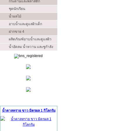
กระดาษและพลาสติก
ชุดนักเรียน
น้ำผลไม้
อาบน้ำและดูแลผิวเด็ก
ฝากขาย 4
ผลิตภัณฑ์อาบน้ำและดูแลผิว
น้ำอัดลม น้ำหวาน และชูกำลัง
สินค้าแนะนำ (Ads)
น้ำตาลทราย ขาว มิตรผล 1 กิโลกรัม