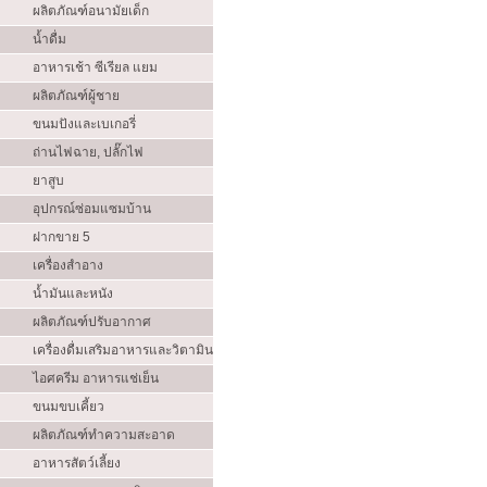
ผลิตภัณฑ์อนามัยเด็ก
น้ำดื่ม
อาหารเช้า ซีเรียล แยม
ผลิตภัณฑ์ผู้ชาย
ขนมปังและเบเกอรี่
ถ่านไฟฉาย, ปลั๊กไฟ
ยาสูบ
อุปกรณ์ซ่อมแซมบ้าน
ฝากขาย 5
เครื่องสำอาง
น้ำมันและหนัง
ผลิตภัณฑ์ปรับอากาศ
เครื่องดื่มเสริมอาหารและวิตามิน
ไอศครีม อาหารแช่เย็น
ขนมขบเคี้ยว
ผลิตภัณฑ์ทำความสะอาด
อาหารสัตว์เลี้ยง